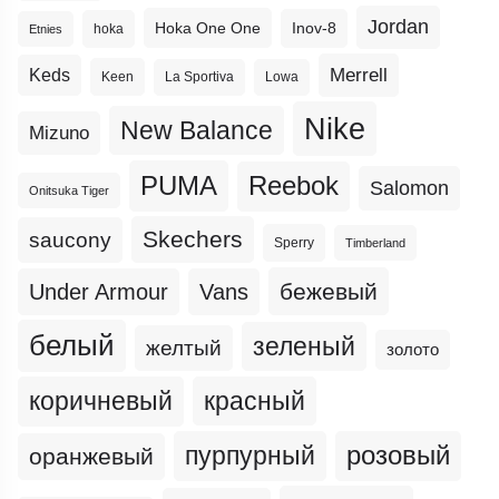
Jordan
Hoka One One
Inov-8
hoka
Etnies
Merrell
Keds
Keen
La Sportiva
Lowa
Nike
New Balance
Mizuno
PUMA
Reebok
Salomon
Onitsuka Tiger
Skechers
saucony
Sperry
Timberland
бежевый
Under Armour
Vans
белый
зеленый
желтый
золото
коричневый
красный
пурпурный
розовый
оранжевый