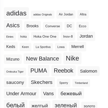
adidas
Altra
Air Jordan
adidas Originals
Asics
Brooks
DC
Ecco
Converse
Jordan
Hoka One One
Inov-8
hoka
Etnies
Merrell
Keds
Keen
La Sportiva
Lowa
Nike
New Balance
Mizuno
PUMA
Reebok
Salomon
Onitsuka Tiger
Skechers
saucony
Sperry
Timberland
бежевый
Under Armour
Vans
белый
зеленый
желтый
золото