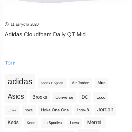
11 августа 2020
Adidas Cloudfoam Daily QT Mid
Тэги
adidas
Altra
Air Jordan
adidas Originals
Asics
Brooks
DC
Ecco
Converse
Jordan
Hoka One One
Inov-8
hoka
Etnies
Merrell
Keds
Keen
La Sportiva
Lowa