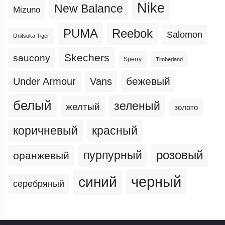
Nike
New Balance
Mizuno
PUMA
Reebok
Salomon
Onitsuka Tiger
Skechers
saucony
Sperry
Timberland
бежевый
Under Armour
Vans
белый
зеленый
желтый
золото
коричневый
красный
пурпурный
розовый
оранжевый
черный
синий
серебряный