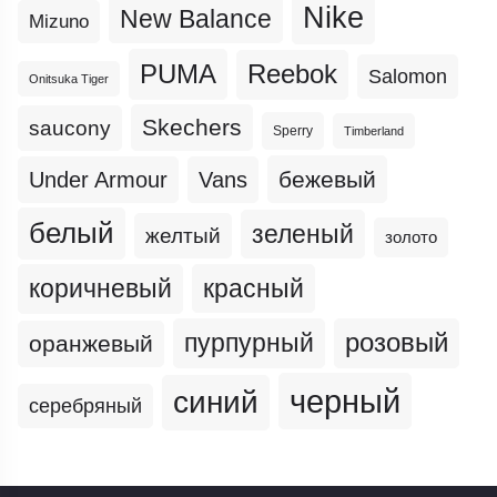
Nike
New Balance
Mizuno
PUMA
Reebok
Salomon
Onitsuka Tiger
Skechers
saucony
Sperry
Timberland
бежевый
Under Armour
Vans
белый
зеленый
желтый
золото
коричневый
красный
пурпурный
розовый
оранжевый
черный
синий
серебряный