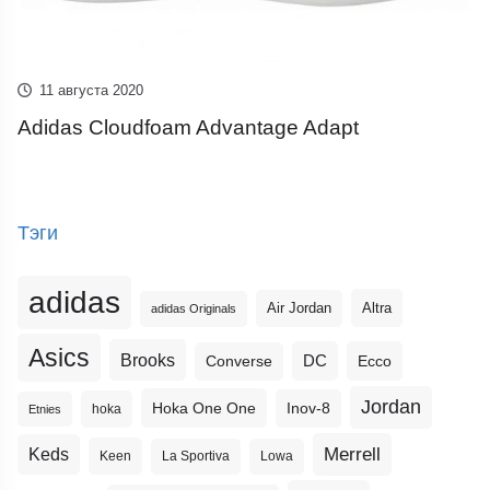
11 августа 2020
Adidas Cloudfoam Advantage Adapt
Тэги
adidas
Altra
Air Jordan
adidas Originals
Asics
Brooks
DC
Ecco
Converse
Jordan
Hoka One One
Inov-8
hoka
Etnies
Merrell
Keds
Keen
La Sportiva
Lowa