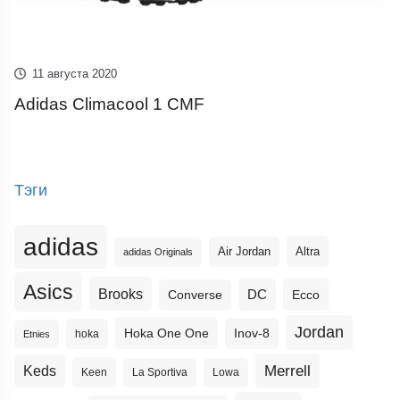
11 августа 2020
Adidas Climacool 1 CMF
Тэги
adidas
Altra
Air Jordan
adidas Originals
Asics
Brooks
DC
Ecco
Converse
Jordan
Hoka One One
Inov-8
hoka
Etnies
Merrell
Keds
Keen
La Sportiva
Lowa