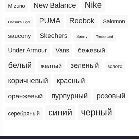
Nike
New Balance
Mizuno
PUMA
Reebok
Salomon
Onitsuka Tiger
Skechers
saucony
Sperry
Timberland
бежевый
Under Armour
Vans
белый
зеленый
желтый
золото
коричневый
красный
пурпурный
розовый
оранжевый
черный
синий
серебряный