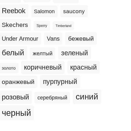
Reebok
Salomon
saucony
Skechers
Sperry
Timberland
бежевый
Under Armour
Vans
белый
зеленый
желтый
коричневый
красный
золото
пурпурный
оранжевый
синий
розовый
серебряный
черный