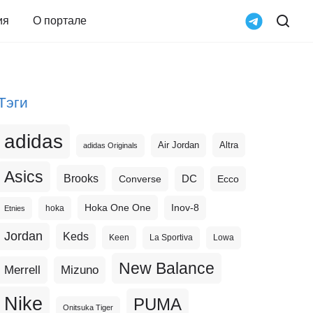
ия
О портале
Тэги
adidas
Altra
Air Jordan
adidas Originals
Asics
Brooks
DC
Ecco
Converse
Hoka One One
Inov-8
hoka
Etnies
Jordan
Keds
Keen
La Sportiva
Lowa
New Balance
Merrell
Mizuno
Nike
PUMA
Onitsuka Tiger