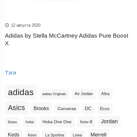
12 августа 2020
Adidas by Stella McCartney Adidas Pure Boost
X
Тэги
adidas
Altra
Air Jordan
adidas Originals
Asics
Brooks
DC
Ecco
Converse
Jordan
Hoka One One
Inov-8
hoka
Etnies
Merrell
Keds
Keen
La Sportiva
Lowa