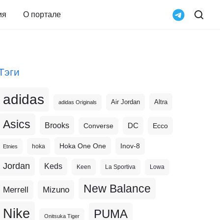
ия
О портале
Тэги
adidas
Altra
Air Jordan
adidas Originals
Asics
Brooks
DC
Ecco
Converse
Hoka One One
Inov-8
hoka
Etnies
Jordan
Keds
Keen
La Sportiva
Lowa
New Balance
Merrell
Mizuno
Nike
PUMA
Onitsuka Tiger