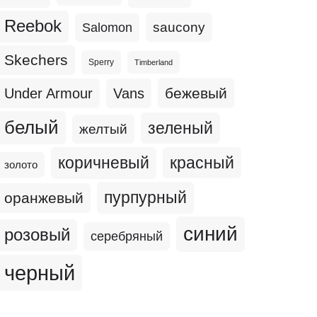
Reebok
Salomon
saucony
Skechers
Sperry
Timberland
бежевый
Under Armour
Vans
белый
зеленый
желтый
коричневый
красный
золото
пурпурный
оранжевый
синий
розовый
серебряный
черный