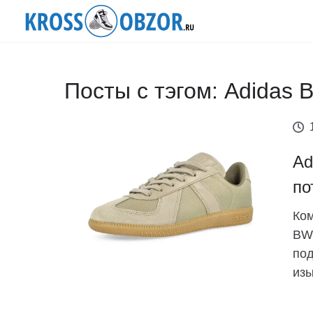
Посты с тэгом: Adidas 
Ad
по
Ком
BW 
под
изы