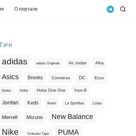
ия
О портале
Тэги
adidas
Altra
Air Jordan
adidas Originals
Asics
Brooks
DC
Ecco
Converse
Hoka One One
Inov-8
hoka
Etnies
Jordan
Keds
Keen
La Sportiva
Lowa
New Balance
Merrell
Mizuno
Nike
PUMA
Onitsuka Tiger