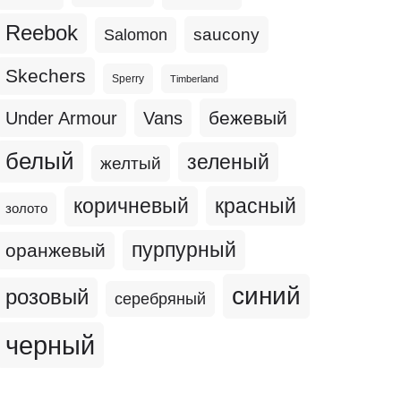
Reebok
Salomon
saucony
Skechers
Sperry
Timberland
бежевый
Under Armour
Vans
белый
зеленый
желтый
коричневый
красный
золото
пурпурный
оранжевый
синий
розовый
серебряный
черный