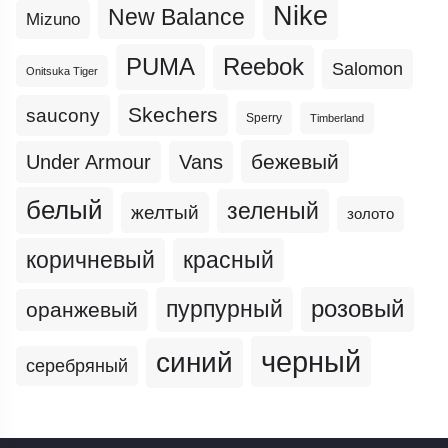
Nike
New Balance
Mizuno
PUMA
Reebok
Salomon
Onitsuka Tiger
Skechers
saucony
Sperry
Timberland
бежевый
Under Armour
Vans
белый
зеленый
желтый
золото
коричневый
красный
пурпурный
розовый
оранжевый
черный
синий
серебряный