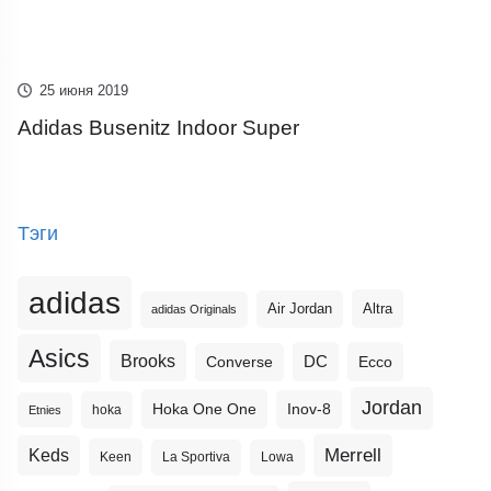
25 июня 2019
Adidas Busenitz Indoor Super
Тэги
adidas
Altra
Air Jordan
adidas Originals
Asics
Brooks
DC
Ecco
Converse
Jordan
Hoka One One
Inov-8
hoka
Etnies
Merrell
Keds
Keen
La Sportiva
Lowa