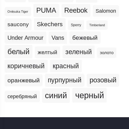
PUMA
Reebok
Salomon
Onitsuka Tiger
Skechers
saucony
Sperry
Timberland
бежевый
Under Armour
Vans
белый
зеленый
желтый
золото
коричневый
красный
пурпурный
розовый
оранжевый
черный
синий
серебряный