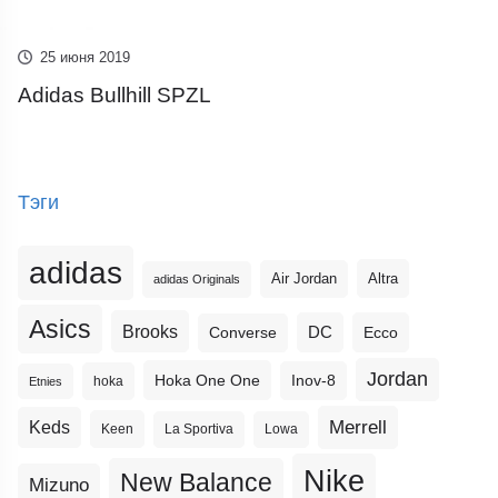
25 июня 2019
Adidas Bullhill SPZL
Тэги
adidas
Altra
Air Jordan
adidas Originals
Asics
Brooks
DC
Ecco
Converse
Jordan
Hoka One One
Inov-8
hoka
Etnies
Merrell
Keds
Keen
La Sportiva
Lowa
Nike
New Balance
Mizuno