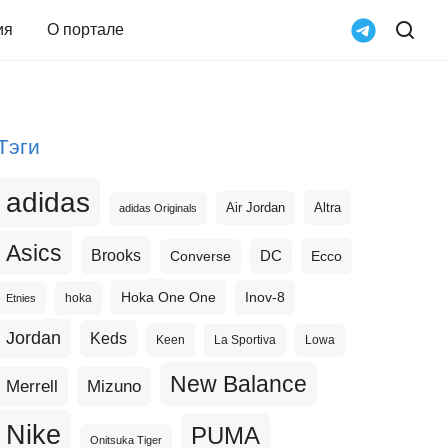
ия
О портале
Тэги
adidas
Altra
Air Jordan
adidas Originals
Asics
Brooks
DC
Ecco
Converse
Hoka One One
Inov-8
hoka
Etnies
Jordan
Keds
Keen
La Sportiva
Lowa
New Balance
Merrell
Mizuno
Nike
PUMA
Onitsuka Tiger