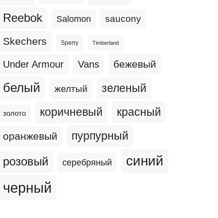
Reebok
Salomon
saucony
Skechers
Sperry
Timberland
бежевый
Under Armour
Vans
белый
зеленый
желтый
коричневый
красный
золото
пурпурный
оранжевый
синий
розовый
серебряный
черный