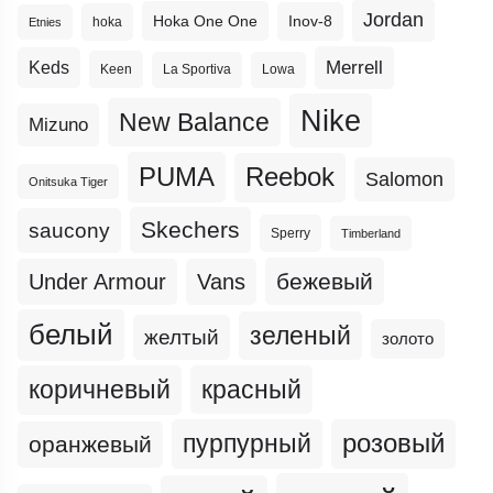
Jordan
Hoka One One
Inov-8
hoka
Etnies
Merrell
Keds
Keen
La Sportiva
Lowa
Nike
New Balance
Mizuno
PUMA
Reebok
Salomon
Onitsuka Tiger
Skechers
saucony
Sperry
Timberland
бежевый
Under Armour
Vans
белый
зеленый
желтый
золото
коричневый
красный
пурпурный
розовый
оранжевый