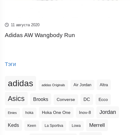
11 августа 2020
Adidas AW Wangbody Run
Тэги
adidas
Altra
Air Jordan
adidas Originals
Asics
Brooks
DC
Ecco
Converse
Jordan
Hoka One One
Inov-8
hoka
Etnies
Merrell
Keds
Keen
La Sportiva
Lowa