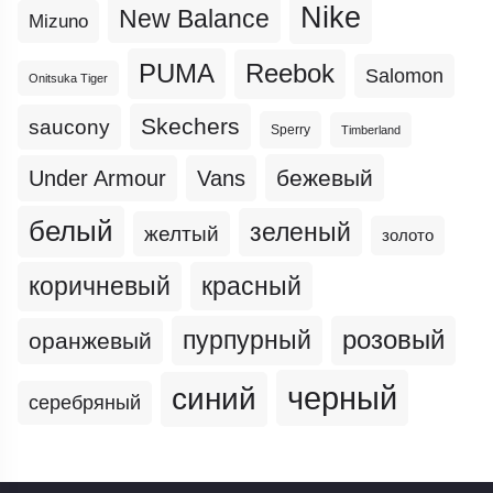
Nike
New Balance
Mizuno
PUMA
Reebok
Salomon
Onitsuka Tiger
Skechers
saucony
Sperry
Timberland
бежевый
Under Armour
Vans
белый
зеленый
желтый
золото
коричневый
красный
пурпурный
розовый
оранжевый
черный
синий
серебряный