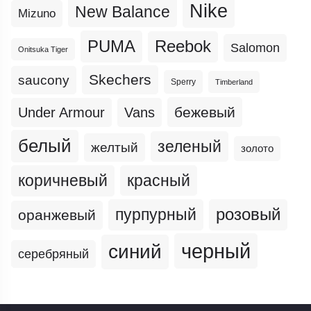
Nike
New Balance
Mizuno
PUMA
Reebok
Salomon
Onitsuka Tiger
Skechers
saucony
Sperry
Timberland
бежевый
Under Armour
Vans
белый
зеленый
желтый
золото
коричневый
красный
пурпурный
розовый
оранжевый
черный
синий
серебряный