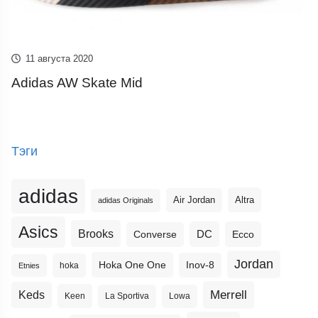
11 августа 2020
Adidas AW Skate Mid
Тэги
adidas
Altra
Air Jordan
adidas Originals
Asics
Brooks
DC
Ecco
Converse
Jordan
Hoka One One
Inov-8
hoka
Etnies
Merrell
Keds
Keen
La Sportiva
Lowa