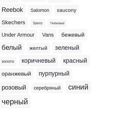
Reebok
Salomon
saucony
Skechers
Sperry
Timberland
бежевый
Under Armour
Vans
белый
зеленый
желтый
коричневый
красный
золото
пурпурный
оранжевый
синий
розовый
серебряный
черный