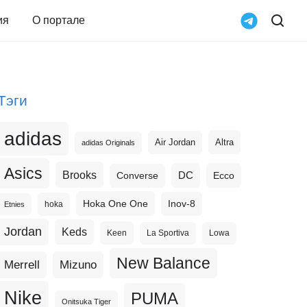
ия
О портале
Тэги
adidas
Altra
Air Jordan
adidas Originals
Asics
Brooks
DC
Ecco
Converse
Hoka One One
Inov-8
hoka
Etnies
Jordan
Keds
Keen
La Sportiva
Lowa
New Balance
Merrell
Mizuno
Nike
PUMA
Onitsuka Tiger