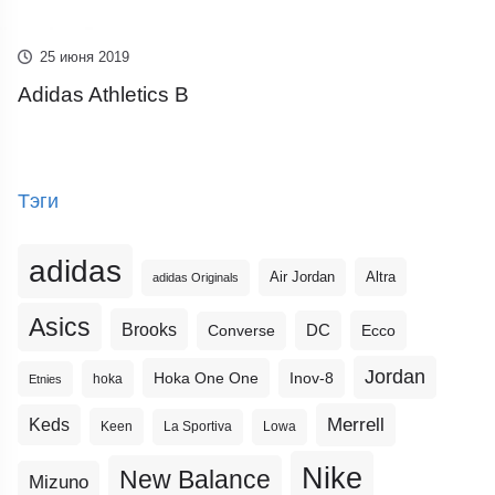
25 июня 2019
Adidas Athletics B
Тэги
adidas
Altra
Air Jordan
adidas Originals
Asics
Brooks
DC
Ecco
Converse
Jordan
Hoka One One
Inov-8
hoka
Etnies
Merrell
Keds
Keen
La Sportiva
Lowa
Nike
New Balance
Mizuno