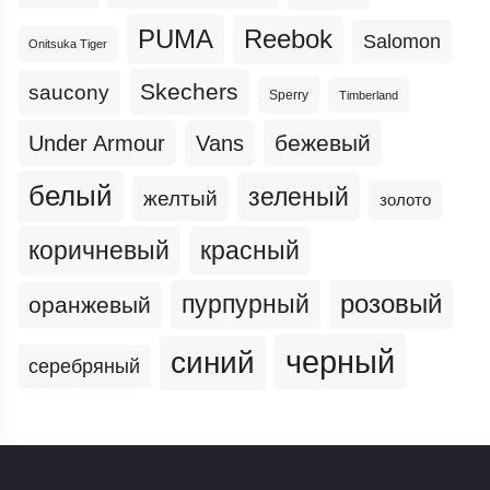
PUMA
Reebok
Salomon
Onitsuka Tiger
Skechers
saucony
Sperry
Timberland
бежевый
Under Armour
Vans
белый
зеленый
желтый
золото
коричневый
красный
пурпурный
розовый
оранжевый
черный
синий
серебряный