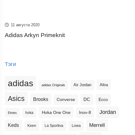
11 августа 2020
Adidas Arkyn Primeknit
Тэги
adidas
Altra
Air Jordan
adidas Originals
Asics
Brooks
DC
Ecco
Converse
Jordan
Hoka One One
Inov-8
hoka
Etnies
Merrell
Keds
Keen
La Sportiva
Lowa