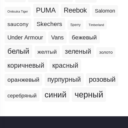
PUMA
Reebok
Salomon
Onitsuka Tiger
Skechers
saucony
Sperry
Timberland
бежевый
Under Armour
Vans
белый
зеленый
желтый
золото
коричневый
красный
пурпурный
розовый
оранжевый
черный
синий
серебряный