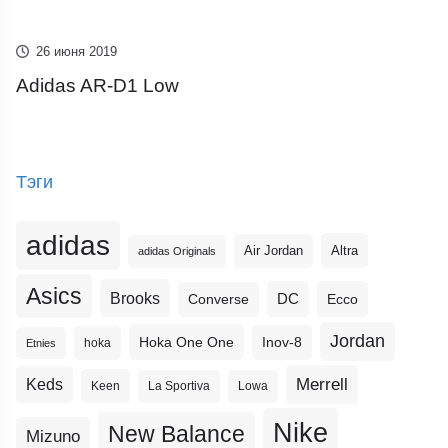
26 июня 2019
Adidas AR-D1 Low
Тэги
adidas
Altra
Air Jordan
adidas Originals
Asics
Brooks
DC
Ecco
Converse
Jordan
Hoka One One
Inov-8
hoka
Etnies
Merrell
Keds
Keen
La Sportiva
Lowa
Nike
New Balance
Mizuno