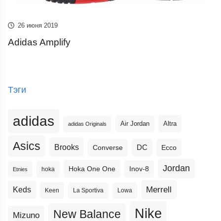
26 июня 2019
Adidas Amplify
Тэги
adidas
Altra
Air Jordan
adidas Originals
Asics
Brooks
DC
Ecco
Converse
Jordan
Hoka One One
Inov-8
hoka
Etnies
Merrell
Keds
Keen
La Sportiva
Lowa
Nike
New Balance
Mizuno