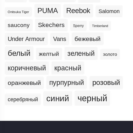
PUMA
Reebok
Salomon
Onitsuka Tiger
Skechers
saucony
Sperry
Timberland
бежевый
Under Armour
Vans
белый
зеленый
желтый
золото
коричневый
красный
пурпурный
розовый
оранжевый
черный
синий
серебряный