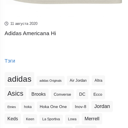
11 августа 2020
Adidas Americana Hi
Тэги
adidas
Altra
Air Jordan
adidas Originals
Asics
Brooks
DC
Ecco
Converse
Jordan
Hoka One One
Inov-8
hoka
Etnies
Merrell
Keds
Keen
La Sportiva
Lowa