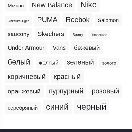
Nike
New Balance
Mizuno
PUMA
Reebok
Salomon
Onitsuka Tiger
Skechers
saucony
Sperry
Timberland
бежевый
Under Armour
Vans
белый
зеленый
желтый
золото
коричневый
красный
пурпурный
розовый
оранжевый
черный
синий
серебряный