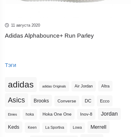
11 августа 2020
Adidas Alphabounce+ Run Parley
Тэги
adidas
Altra
Air Jordan
adidas Originals
Asics
Brooks
DC
Ecco
Converse
Jordan
Hoka One One
Inov-8
hoka
Etnies
Merrell
Keds
Keen
La Sportiva
Lowa