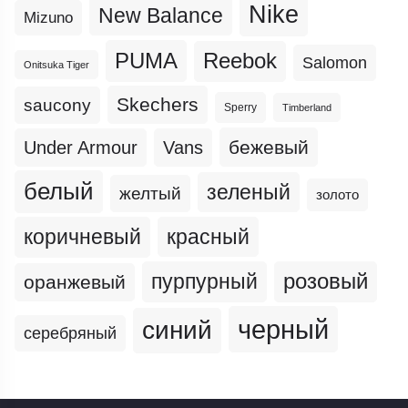
Nike
New Balance
Mizuno
PUMA
Reebok
Salomon
Onitsuka Tiger
Skechers
saucony
Sperry
Timberland
бежевый
Under Armour
Vans
белый
зеленый
желтый
золото
коричневый
красный
пурпурный
розовый
оранжевый
черный
синий
серебряный