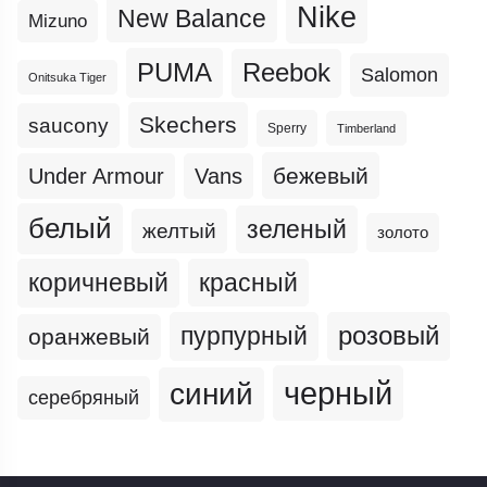
Nike
New Balance
Mizuno
PUMA
Reebok
Salomon
Onitsuka Tiger
Skechers
saucony
Sperry
Timberland
бежевый
Under Armour
Vans
белый
зеленый
желтый
золото
коричневый
красный
пурпурный
розовый
оранжевый
черный
синий
серебряный