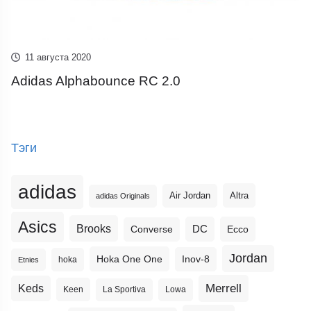
11 августа 2020
Adidas Alphabounce RC 2.0
Тэги
adidas
Altra
Air Jordan
adidas Originals
Asics
Brooks
DC
Ecco
Converse
Jordan
Hoka One One
Inov-8
hoka
Etnies
Merrell
Keds
Keen
La Sportiva
Lowa