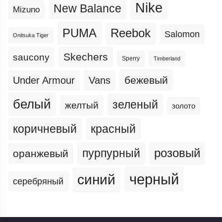
Nike
New Balance
Mizuno
PUMA
Reebok
Salomon
Onitsuka Tiger
Skechers
saucony
Sperry
Timberland
бежевый
Under Armour
Vans
белый
зеленый
желтый
золото
коричневый
красный
пурпурный
розовый
оранжевый
черный
синий
серебряный