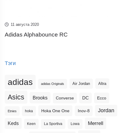
11 августа 2020
Adidas Alphabounce RC
Тэги
adidas
Altra
Air Jordan
adidas Originals
Asics
Brooks
DC
Ecco
Converse
Jordan
Hoka One One
Inov-8
hoka
Etnies
Merrell
Keds
Keen
La Sportiva
Lowa