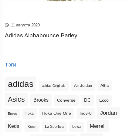
11 августа 2020
Adidas Alphabounce Parley
Тэги
adidas
Altra
Air Jordan
adidas Originals
Asics
Brooks
DC
Ecco
Converse
Jordan
Hoka One One
Inov-8
hoka
Etnies
Merrell
Keds
Keen
La Sportiva
Lowa