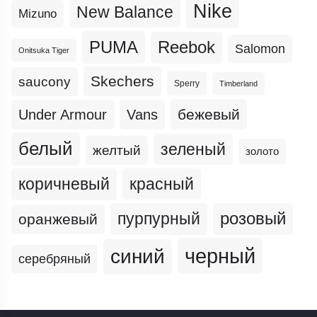
Nike
New Balance
Mizuno
PUMA
Reebok
Salomon
Onitsuka Tiger
Skechers
saucony
Sperry
Timberland
бежевый
Under Armour
Vans
белый
зеленый
желтый
золото
коричневый
красный
пурпурный
розовый
оранжевый
черный
синий
серебряный