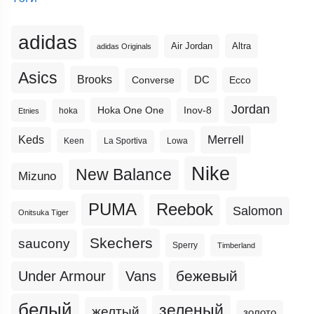
adidas
Altra
Air Jordan
adidas Originals
Asics
Brooks
DC
Ecco
Converse
Jordan
Hoka One One
Inov-8
hoka
Etnies
Merrell
Keds
Keen
La Sportiva
Lowa
Nike
New Balance
Mizuno
PUMA
Reebok
Salomon
Onitsuka Tiger
Skechers
saucony
Sperry
Timberland
бежевый
Under Armour
Vans
белый
зеленый
желтый
золото