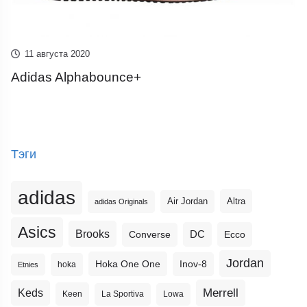
11 августа 2020
Adidas Alphabounce+
Тэги
adidas
Altra
Air Jordan
adidas Originals
Asics
Brooks
DC
Ecco
Converse
Jordan
Hoka One One
Inov-8
hoka
Etnies
Merrell
Keds
Keen
La Sportiva
Lowa