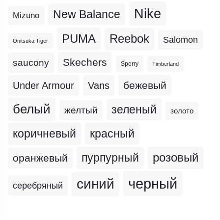
Nike
New Balance
Mizuno
PUMA
Reebok
Salomon
Onitsuka Tiger
Skechers
saucony
Sperry
Timberland
бежевый
Under Armour
Vans
белый
зеленый
желтый
золото
коричневый
красный
пурпурный
розовый
оранжевый
черный
синий
серебряный