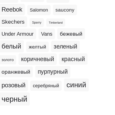
Reebok
Salomon
saucony
Skechers
Sperry
Timberland
бежевый
Under Armour
Vans
белый
зеленый
желтый
коричневый
красный
золото
пурпурный
оранжевый
синий
розовый
серебряный
черный