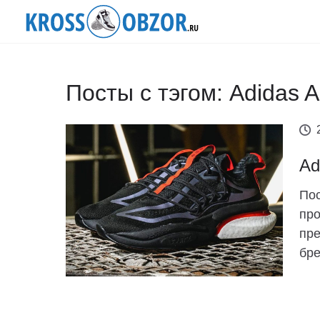
Посты с тэгом: Adidas
Ad
Пос
про
пре
бре