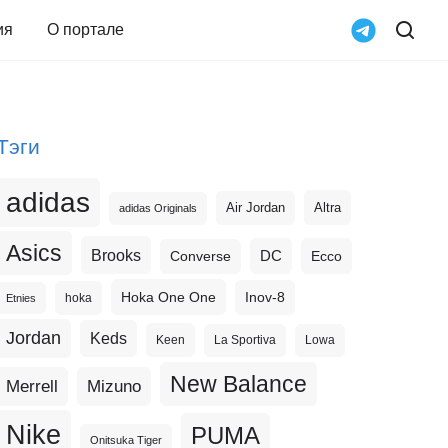
ия
О портале
Тэги
adidas
Altra
Air Jordan
adidas Originals
Asics
Brooks
DC
Ecco
Converse
Hoka One One
Inov-8
hoka
Etnies
Jordan
Keds
Keen
La Sportiva
Lowa
New Balance
Merrell
Mizuno
Nike
PUMA
Onitsuka Tiger