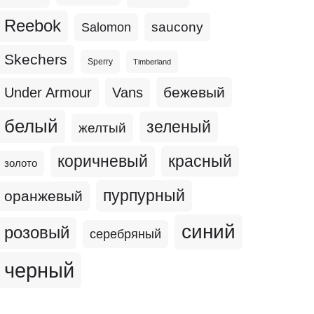
Reebok
Salomon
saucony
Skechers
Sperry
Timberland
бежевый
Under Armour
Vans
белый
зеленый
желтый
коричневый
красный
золото
пурпурный
оранжевый
синий
розовый
серебряный
черный