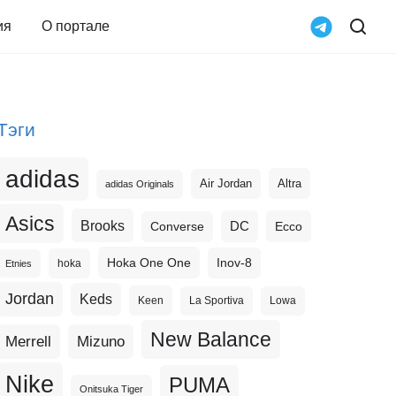
ия
О портале
Тэги
adidas
Altra
Air Jordan
adidas Originals
Asics
Brooks
DC
Ecco
Converse
Hoka One One
Inov-8
hoka
Etnies
Jordan
Keds
Keen
La Sportiva
Lowa
New Balance
Merrell
Mizuno
Nike
PUMA
Onitsuka Tiger