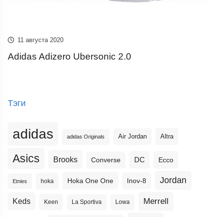
11 августа 2020
Adidas Adizero Ubersonic 2.0
Тэги
adidas
Altra
Air Jordan
adidas Originals
Asics
Brooks
DC
Ecco
Converse
Jordan
Hoka One One
Inov-8
hoka
Etnies
Merrell
Keds
Keen
La Sportiva
Lowa