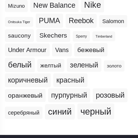
Nike
New Balance
Mizuno
PUMA
Reebok
Salomon
Onitsuka Tiger
Skechers
saucony
Sperry
Timberland
бежевый
Under Armour
Vans
белый
зеленый
желтый
золото
коричневый
красный
пурпурный
розовый
оранжевый
черный
синий
серебряный