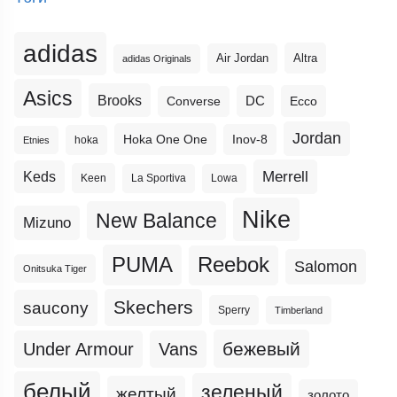
adidas
Altra
Air Jordan
adidas Originals
Asics
Brooks
DC
Ecco
Converse
Jordan
Hoka One One
Inov-8
hoka
Etnies
Merrell
Keds
Keen
La Sportiva
Lowa
Nike
New Balance
Mizuno
PUMA
Reebok
Salomon
Onitsuka Tiger
Skechers
saucony
Sperry
Timberland
бежевый
Under Armour
Vans
белый
зеленый
желтый
золото