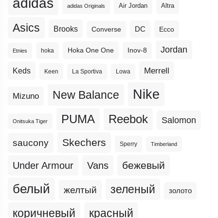
adidas
Altra
Air Jordan
adidas Originals
Asics
Brooks
DC
Ecco
Converse
Jordan
Hoka One One
Inov-8
hoka
Etnies
Merrell
Keds
Keen
La Sportiva
Lowa
Nike
New Balance
Mizuno
PUMA
Reebok
Salomon
Onitsuka Tiger
Skechers
saucony
Sperry
Timberland
бежевый
Under Armour
Vans
белый
зеленый
желтый
золото
коричневый
красный