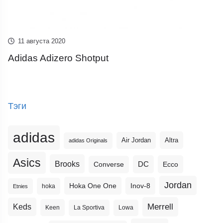
11 августа 2020
Adidas Adizero Shotput
Тэги
adidas
Altra
Air Jordan
adidas Originals
Asics
Brooks
DC
Ecco
Converse
Jordan
Hoka One One
Inov-8
hoka
Etnies
Merrell
Keds
Keen
La Sportiva
Lowa