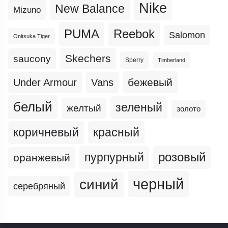
Nike
New Balance
Mizuno
PUMA
Reebok
Salomon
Onitsuka Tiger
Skechers
saucony
Sperry
Timberland
бежевый
Under Armour
Vans
белый
зеленый
желтый
золото
коричневый
красный
пурпурный
розовый
оранжевый
черный
синий
серебряный