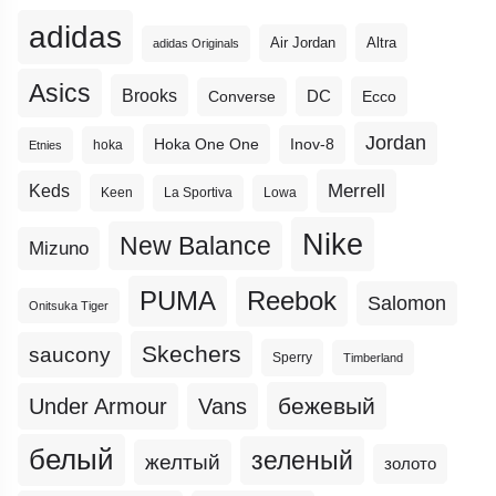
adidas
Altra
Air Jordan
adidas Originals
Asics
Brooks
DC
Ecco
Converse
Jordan
Hoka One One
Inov-8
hoka
Etnies
Merrell
Keds
Keen
La Sportiva
Lowa
Nike
New Balance
Mizuno
PUMA
Reebok
Salomon
Onitsuka Tiger
Skechers
saucony
Sperry
Timberland
бежевый
Under Armour
Vans
белый
зеленый
желтый
золото