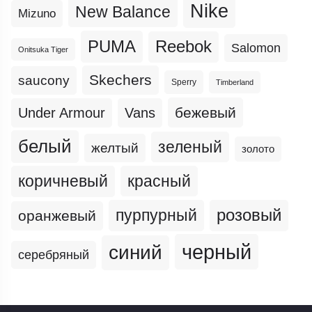
Nike
New Balance
Mizuno
PUMA
Reebok
Salomon
Onitsuka Tiger
Skechers
saucony
Sperry
Timberland
бежевый
Under Armour
Vans
белый
зеленый
желтый
золото
коричневый
красный
пурпурный
розовый
оранжевый
черный
синий
серебряный