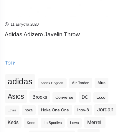
11 августа 2020
Adidas Adizero Javelin Throw
Тэги
adidas
Altra
Air Jordan
adidas Originals
Asics
Brooks
DC
Ecco
Converse
Jordan
Hoka One One
Inov-8
hoka
Etnies
Merrell
Keds
Keen
La Sportiva
Lowa