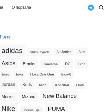
ия
О портале
Тэги
adidas
Altra
Air Jordan
adidas Originals
Asics
Brooks
DC
Ecco
Converse
Hoka One One
Inov-8
hoka
Etnies
Jordan
Keds
Keen
La Sportiva
Lowa
New Balance
Merrell
Mizuno
Nike
PUMA
Onitsuka Tiger