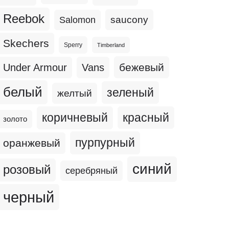
Reebok
Salomon
saucony
Skechers
Sperry
Timberland
бежевый
Under Armour
Vans
белый
зеленый
желтый
коричневый
красный
золото
пурпурный
оранжевый
синий
розовый
серебряный
черный