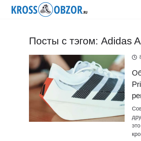
Посты с тэгом: Adidas A
Об
Pr
ре
Сов
дру
это
кро