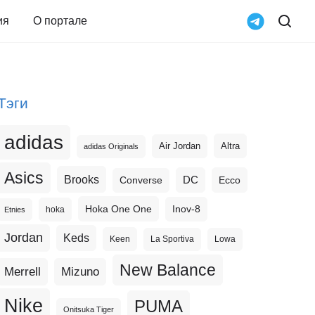
ия
О портале
Тэги
adidas
Altra
Air Jordan
adidas Originals
Asics
Brooks
DC
Ecco
Converse
Hoka One One
Inov-8
hoka
Etnies
Jordan
Keds
Keen
La Sportiva
Lowa
New Balance
Merrell
Mizuno
Nike
PUMA
Onitsuka Tiger