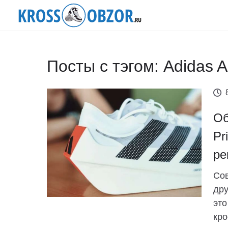
Посты с тэгом: Adidas A
Об
Pr
ре
Сов
дру
это
кро