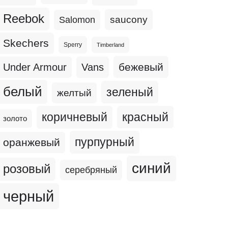
Reebok
Salomon
saucony
Skechers
Sperry
Timberland
бежевый
Under Armour
Vans
белый
зеленый
желтый
коричневый
красный
золото
пурпурный
оранжевый
синий
розовый
серебряный
черный