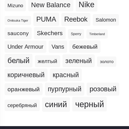
Nike
New Balance
Mizuno
PUMA
Reebok
Salomon
Onitsuka Tiger
Skechers
saucony
Sperry
Timberland
бежевый
Under Armour
Vans
белый
зеленый
желтый
золото
коричневый
красный
пурпурный
розовый
оранжевый
черный
синий
серебряный