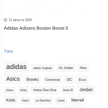
12 августа 2020
Adidas Adizero Boston Boost 5
Тэги
adidas
Altra
Air Jordan
adidas Originals
Asics
Brooks
DC
Ecco
Converse
Jordan
Hoka One One
Inov-8
hoka
Etnies
Merrell
Keds
Keen
La Sportiva
Lowa