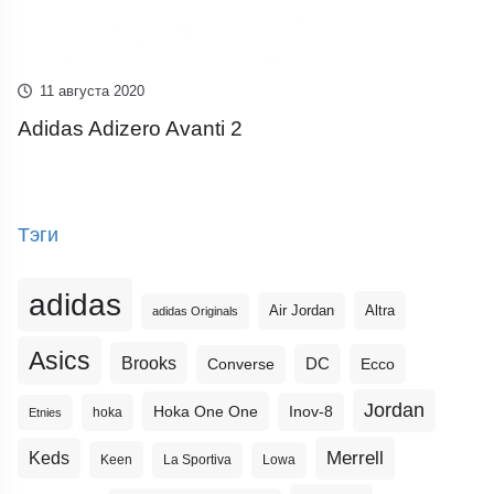
11 августа 2020
Adidas Adizero Avanti 2
Тэги
adidas
Altra
Air Jordan
adidas Originals
Asics
Brooks
DC
Ecco
Converse
Jordan
Hoka One One
Inov-8
hoka
Etnies
Merrell
Keds
Keen
La Sportiva
Lowa