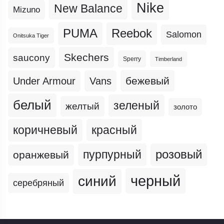
Nike
New Balance
Mizuno
PUMA
Reebok
Salomon
Onitsuka Tiger
Skechers
saucony
Sperry
Timberland
бежевый
Under Armour
Vans
белый
зеленый
желтый
золото
коричневый
красный
пурпурный
розовый
оранжевый
черный
синий
серебряный