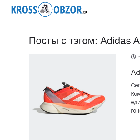
Посты с тэгом: Adidas A
Ad
Сег
Ком
еди
гон