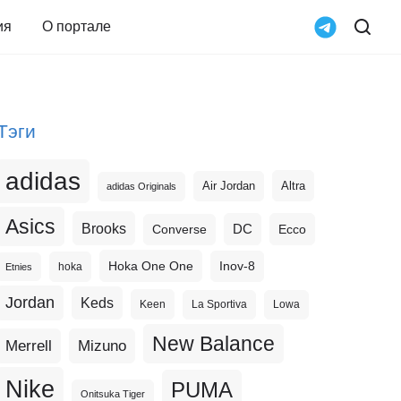
ия
О портале
Тэги
adidas
Altra
Air Jordan
adidas Originals
Asics
Brooks
DC
Ecco
Converse
Hoka One One
Inov-8
hoka
Etnies
Jordan
Keds
Keen
La Sportiva
Lowa
New Balance
Merrell
Mizuno
Nike
PUMA
Onitsuka Tiger