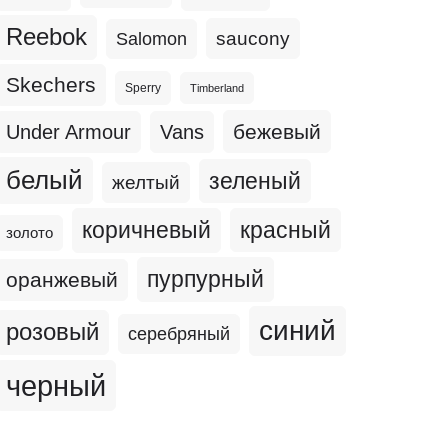
Reebok
Salomon
saucony
Skechers
Sperry
Timberland
бежевый
Under Armour
Vans
белый
зеленый
желтый
коричневый
красный
золото
пурпурный
оранжевый
синий
розовый
серебряный
черный