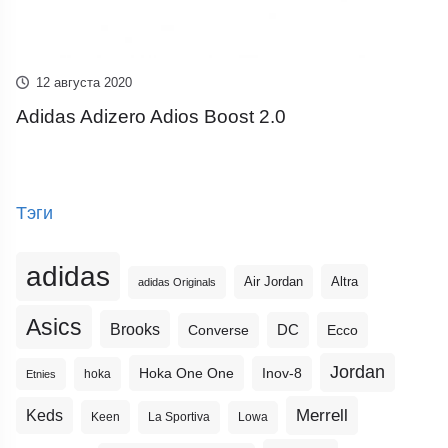
12 августа 2020
Adidas Adizero Adios Boost 2.0
Тэги
adidas
Altra
Air Jordan
adidas Originals
Asics
Brooks
DC
Ecco
Converse
Jordan
Hoka One One
Inov-8
hoka
Etnies
Merrell
Keds
Keen
La Sportiva
Lowa