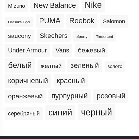
Nike
New Balance
Mizuno
PUMA
Reebok
Salomon
Onitsuka Tiger
Skechers
saucony
Sperry
Timberland
бежевый
Under Armour
Vans
белый
зеленый
желтый
золото
коричневый
красный
пурпурный
розовый
оранжевый
черный
синий
серебряный