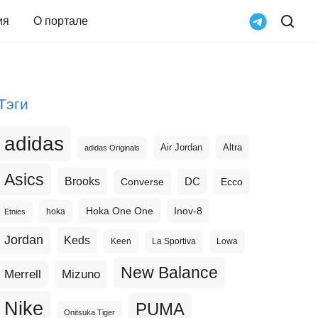
ия
О портале
Тэги
adidas
Altra
Air Jordan
adidas Originals
Asics
Brooks
DC
Ecco
Converse
Hoka One One
Inov-8
hoka
Etnies
Jordan
Keds
Keen
La Sportiva
Lowa
New Balance
Merrell
Mizuno
Nike
PUMA
Onitsuka Tiger