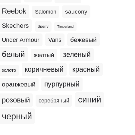
Reebok
Salomon
saucony
Skechers
Sperry
Timberland
бежевый
Under Armour
Vans
белый
зеленый
желтый
коричневый
красный
золото
пурпурный
оранжевый
синий
розовый
серебряный
черный