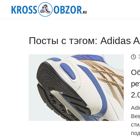
Посты с тэгом: Adidas A
Об
ре
2.
Adi
Bei
сти
по