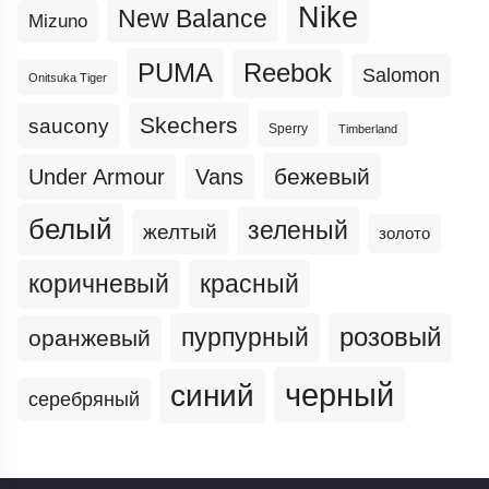
Nike
New Balance
Mizuno
PUMA
Reebok
Salomon
Onitsuka Tiger
Skechers
saucony
Sperry
Timberland
бежевый
Under Armour
Vans
белый
зеленый
желтый
золото
коричневый
красный
пурпурный
розовый
оранжевый
черный
синий
серебряный