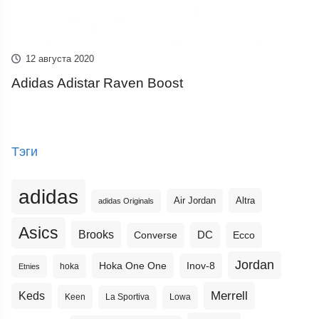
12 августа 2020
Adidas Adistar Raven Boost
Тэги
adidas
Altra
Air Jordan
adidas Originals
Asics
Brooks
DC
Ecco
Converse
Jordan
Hoka One One
Inov-8
hoka
Etnies
Merrell
Keds
Keen
La Sportiva
Lowa