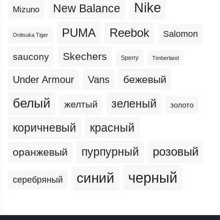
Nike
New Balance
Mizuno
PUMA
Reebok
Salomon
Onitsuka Tiger
Skechers
saucony
Sperry
Timberland
бежевый
Under Armour
Vans
белый
зеленый
желтый
золото
коричневый
красный
пурпурный
розовый
оранжевый
черный
синий
серебряный