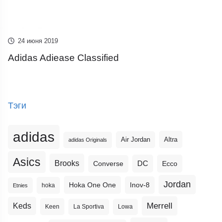
24 июня 2019
Adidas Adiease Classified
Тэги
adidas
Altra
Air Jordan
adidas Originals
Asics
Brooks
DC
Ecco
Converse
Jordan
Hoka One One
Inov-8
hoka
Etnies
Merrell
Keds
Keen
La Sportiva
Lowa