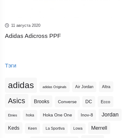
11 августа 2020
Adidas Adicross PPF
Тэги
adidas
Altra
Air Jordan
adidas Originals
Asics
Brooks
DC
Ecco
Converse
Jordan
Hoka One One
Inov-8
hoka
Etnies
Merrell
Keds
Keen
La Sportiva
Lowa