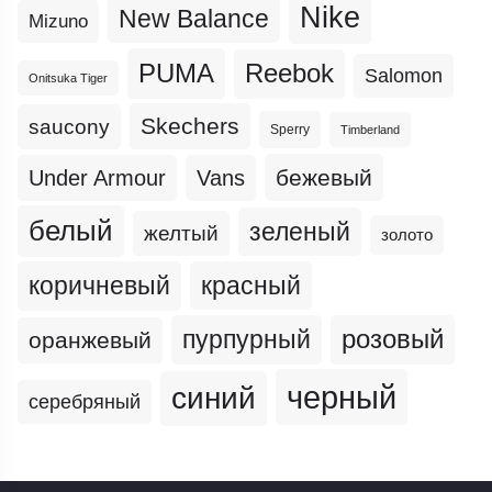
Nike
New Balance
Mizuno
PUMA
Reebok
Salomon
Onitsuka Tiger
Skechers
saucony
Sperry
Timberland
бежевый
Under Armour
Vans
белый
зеленый
желтый
золото
коричневый
красный
пурпурный
розовый
оранжевый
черный
синий
серебряный