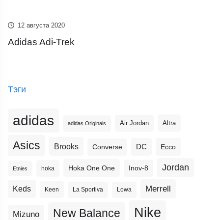
12 августа 2020
Adidas Adi-Trek
Тэги
adidas
Altra
Air Jordan
adidas Originals
Asics
Brooks
DC
Ecco
Converse
Jordan
Hoka One One
Inov-8
hoka
Etnies
Merrell
Keds
Keen
La Sportiva
Lowa
Nike
New Balance
Mizuno