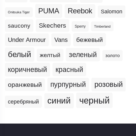
PUMA
Reebok
Salomon
Onitsuka Tiger
Skechers
saucony
Sperry
Timberland
бежевый
Under Armour
Vans
белый
зеленый
желтый
золото
коричневый
красный
пурпурный
розовый
оранжевый
черный
синий
серебряный