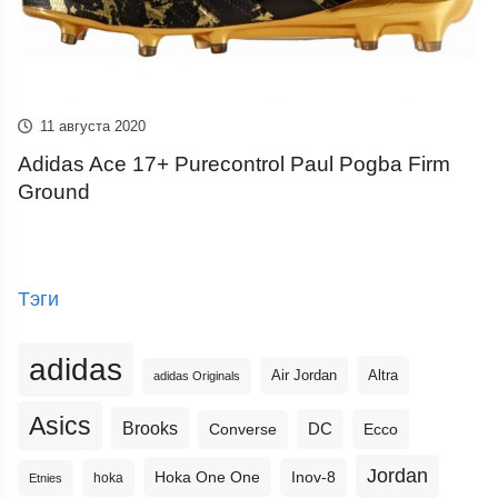
11 августа 2020
Adidas Ace 17+ Purecontrol Paul Pogba Firm
Ground
Тэги
adidas
Altra
Air Jordan
adidas Originals
Asics
Brooks
DC
Ecco
Converse
Jordan
Hoka One One
Inov-8
hoka
Etnies