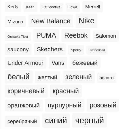
Merrell
Keds
Keen
La Sportiva
Lowa
Nike
New Balance
Mizuno
PUMA
Reebok
Salomon
Onitsuka Tiger
Skechers
saucony
Sperry
Timberland
бежевый
Under Armour
Vans
белый
зеленый
желтый
золото
коричневый
красный
пурпурный
розовый
оранжевый
черный
синий
серебряный