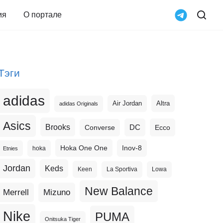
ия
О портале
Тэги
adidas
Altra
Air Jordan
adidas Originals
Asics
Brooks
DC
Ecco
Converse
Hoka One One
Inov-8
hoka
Etnies
Jordan
Keds
Keen
La Sportiva
Lowa
New Balance
Merrell
Mizuno
Nike
PUMA
Onitsuka Tiger