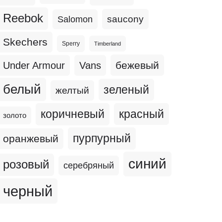
Reebok
Salomon
saucony
Skechers
Sperry
Timberland
бежевый
Under Armour
Vans
белый
зеленый
желтый
коричневый
красный
золото
пурпурный
оранжевый
синий
розовый
серебряный
черный