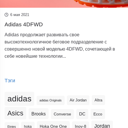
6 мая 2021
Adidas 4DFWD
Adidas продолжает развивать свое
высокотехнологичное беговое подразделение с
совершенно новой моделью 4DFWD, сочетающей в
себе новейшие технологии...
Тэги
adidas
Altra
Air Jordan
adidas Originals
Asics
Brooks
DC
Ecco
Converse
Jordan
Hoka One One
Inov-8
hoka
Etnies