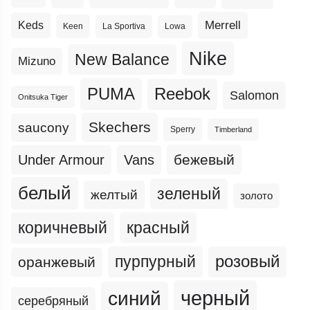
Merrell
Keds
Keen
La Sportiva
Lowa
Nike
New Balance
Mizuno
PUMA
Reebok
Salomon
Onitsuka Tiger
Skechers
saucony
Sperry
Timberland
бежевый
Under Armour
Vans
белый
зеленый
желтый
золото
коричневый
красный
пурпурный
розовый
оранжевый
черный
синий
серебряный