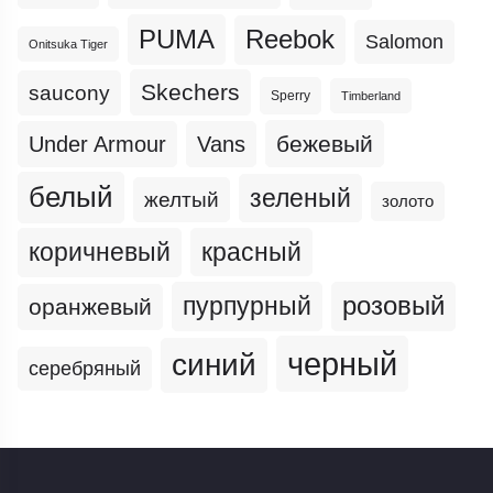
PUMA
Reebok
Salomon
Onitsuka Tiger
Skechers
saucony
Sperry
Timberland
бежевый
Under Armour
Vans
белый
зеленый
желтый
золото
коричневый
красный
пурпурный
розовый
оранжевый
черный
синий
серебряный