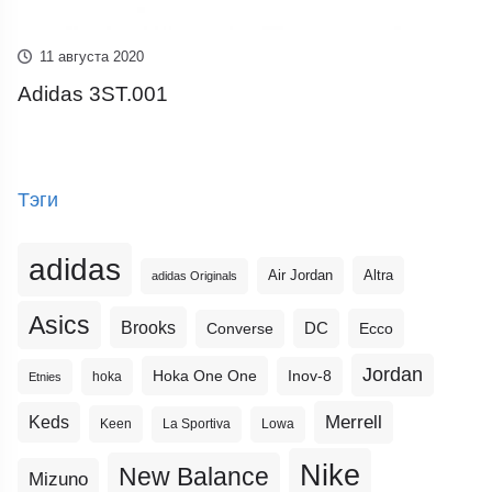
11 августа 2020
Adidas 3ST.001
Тэги
adidas
Altra
Air Jordan
adidas Originals
Asics
Brooks
DC
Ecco
Converse
Jordan
Hoka One One
Inov-8
hoka
Etnies
Merrell
Keds
Keen
La Sportiva
Lowa
Nike
New Balance
Mizuno